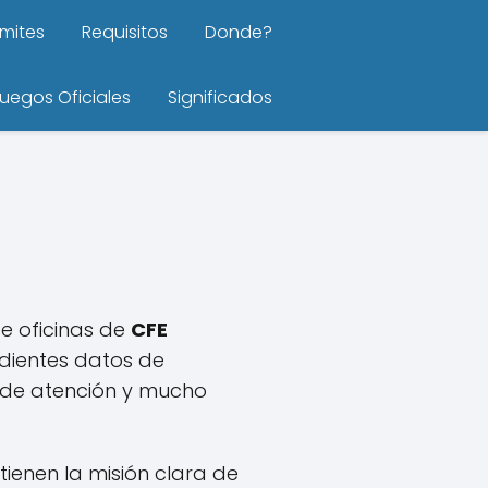
mites
Requisitos
Donde?
uegos Oficiales
Significados
de oficinas de
CFE
dientes datos de
s de atención y mucho
enen la misión clara de