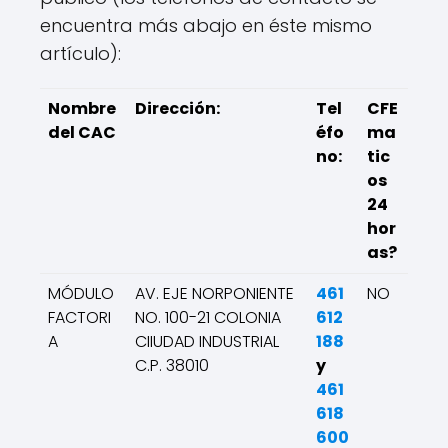
encuentra más abajo en éste mismo
artículo):
Nombre
Dirección:
Tel
CFE
del CAC
éfo
ma
no:
tic
os
24
hor
as?
MÓDULO
AV. EJE NORPONIENTE
461
NO
FACTORI
NO. 100-21 COLONIA
612
A
CIIUDAD INDUSTRIAL
188
C.P. 38010
y
461
618
600